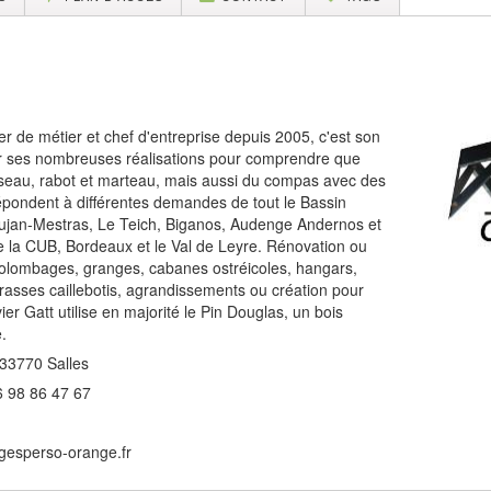
er de métier et chef d'entreprise depuis 2005, c'est son
rder ses nombreuses réalisations pour comprendre que
iseau, rabot et marteau, mais aussi du compas avec des
répondent à différentes demandes de tout le Bassin
ujan-Mestras, Le Teich, Biganos, Audenge Andernos et
te la CUB, Bordeaux et le Val de Leyre. Rénovation ou
,colombages, granges, cabanes ostréicoles, hangars,
rrasses caillebotis, agrandissements ou création pour
ier Gatt utilise en majorité le Pin Douglas, un bois
.
 33770 Salles
6 98 86 47 67
gesperso-orange.fr