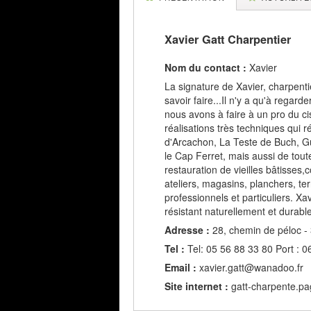
Xavier Gatt Charpentier
Nom du contact :
Xavier
La signature de Xavier, charpenti
savoir faire...Il n'y a qu'à rega
nous avons à faire à un pro du c
réalisations très techniques qui 
d'Arcachon, La Teste de Buch, G
le Cap Ferret, mais aussi de tou
restauration de vieilles bâtisses
ateliers, magasins, planchers, te
professionnels et particuliers. Xav
résistant naturellement et durable
Adresse :
28, chemin de péloc -
Tel :
Tel: 05 56 88 33 80 Port : 0
Email :
xavier.gatt@wanadoo.fr
Site internet :
gatt-charpente.pa