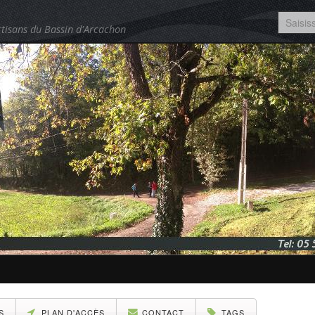
tisans du Bassin d'Arcachon
S
PLAN D'ACCÈS
CONTACT
TAGS