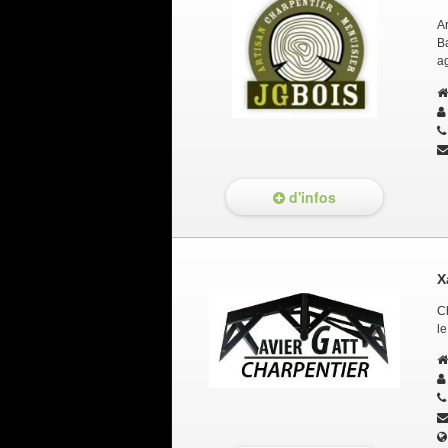
A
B
a
d'infos
X
C
le