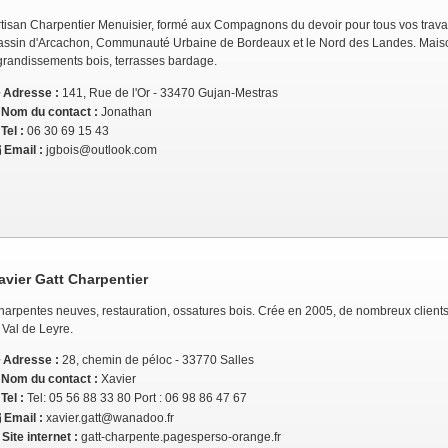
rtisan Charpentier Menuisier, formé aux Compagnons du devoir pour tous vos travau
assin d'Arcachon, Communauté Urbaine de Bordeaux et le Nord des Landes. Maison
grandissements bois, terrasses bardage.
Adresse :
141, Rue de l'Or - 33470 Gujan-Mestras
Nom du contact :
Jonathan
Tel :
06 30 69 15 43
Email :
jgbois@outlook.com
avier Gatt Charpentier
harpentes neuves, restauration, ossatures bois. Crée en 2005, de nombreux clients
 Val de Leyre.
Adresse :
28, chemin de péloc - 33770 Salles
Nom du contact :
Xavier
Tel :
Tel: 05 56 88 33 80 Port : 06 98 86 47 67
Email :
xavier.gatt@wanadoo.fr
Site internet :
gatt-charpente.pagesperso-orange.fr