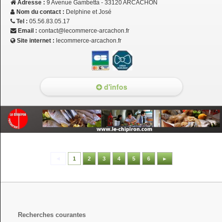
Adresse :
9 Avenue Gambetta - 33120 ARCACHON
Nom du contact :
Delphine et José
Tel :
05.56.83.05.17
Email :
contact@lecommerce-arcachon.fr
Site internet :
lecommerce-arcachon.fr
d'infos
◄
1
2
3
4
5
6
►
Recherches courantes