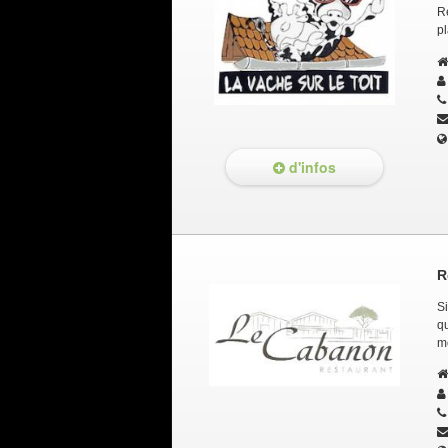
Re
pl
d'infos
R
Si
q
m