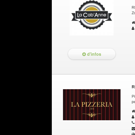
R
Z
d'infos
R
P
pe