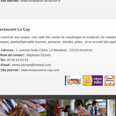
Site internet :
www.lecabanon-arcachon.fr
estaurant Le Cap
n point de vue unique, une carte trés variée de coquillages et crustacés, de salad
sque), paella(Spécialité maison), poissons, viandes, pâtes...et un accueil trés agr
Adresse :
1, avenue Notre Dame. Le Moulleau - 33120 Arcachon
Nom du contact :
Stéphane Etchart
Tel :
05 56 54 53 93
Email :
mimie.etchart@hotmail.com
Site internet :
www.restaurant-le-cap.com