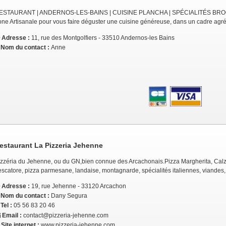
ESTAURANT | ANDERNOS-LES-BAINS | CUISINE PLANCHA | SPÉCIALITÉS BROCHET
one Artisanale pour vous faire déguster une cuisine généreuse, dans un cadre agré
Adresse :
11, rue des Montgolfiers - 33510 Andernos-les Bains
Nom du contact :
Anne
estaurant La Pizzeria Jehenne
izzéria du Jehenne, ou du GN,bien connue des Arcachonais.Pizza Margherita, Cal
scatore, pizza parmesane, landaise, montagnarde, spécialités italiennes, viandes, 
Adresse :
19, rue Jehenne - 33120 Arcachon
Nom du contact :
Dany Segura
Tel :
05 56 83 20 46
Email :
contact@pizzeria-jehenne.com
Site internet :
www.pizzeria-jehenne.com