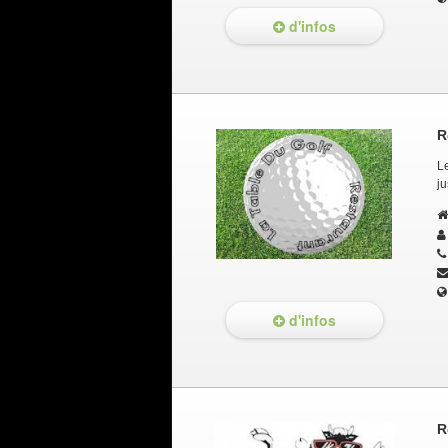
d'infos
R
Le
j
d'infos
R