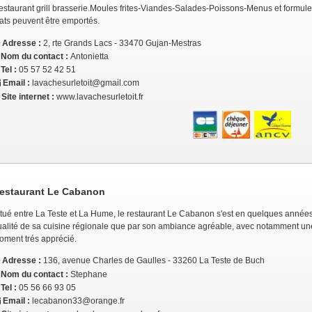
staurant grill brasserie.Moules frites-Viandes-Salades-Poissons-Menus et formules
ats peuvent être emportés.
Adresse :
2, rte Grands Lacs - 33470 Gujan-Mestras
Nom du contact :
Antonietta
Tel :
05 57 52 42 51
Email :
lavachesurletoit@gmail.com
Site internet :
www.lavachesurletoit.fr
estaurant Le Cabanon
tué entre La Teste et La Hume, le restaurant Le Cabanon s'est en quelques années 
ualité de sa cuisine régionale que par son ambiance agréable, avec notamment un
oment trés apprécié.
Adresse :
136, avenue Charles de Gaulles - 33260 La Teste de Buch
Nom du contact :
Stephane
Tel :
05 56 66 93 05
Email :
lecabanon33@orange.fr