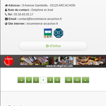
Adresse :
9 Avenue Gambetta - 33120 ARCACHON
Nom du contact :
Delphine et José
Tel :
05.56.83.05.17
Email :
contact@lecommerce-arcachon.fr
Site internet :
lecommerce-arcachon.fr
d'infos
◄
1
2
3
4
5
...
14
15
►