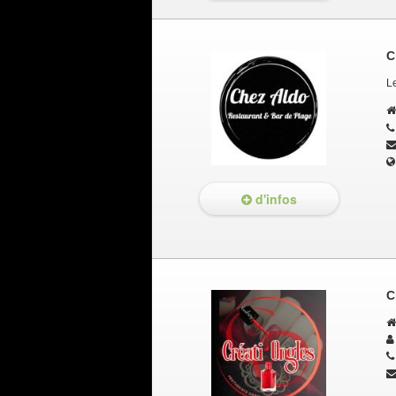
C
Le
d'infos
C