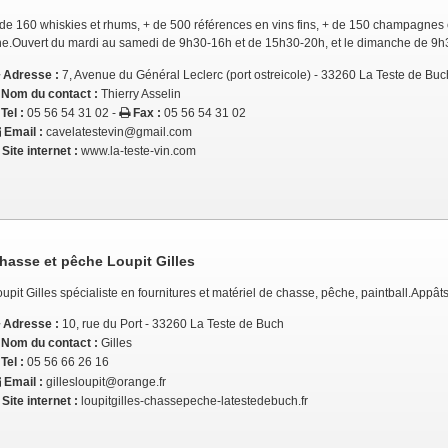
de 160 whiskies et rhums, + de 500 références en vins fins, + de 150 champagnes et
ine.Ouvert du mardi au samedi de 9h30-16h et de 15h30-20h, et le dimanche de 9h
Adresse :
7, Avenue du Général Leclerc (port ostreicole) - 33260 La Teste de Buc
Nom du contact :
Thierry Asselin
Tel :
05 56 54 31 02 -
Fax :
05 56 54 31 02
Email :
cavelatestevin@gmail.com
Site internet :
www.la-teste-vin.com
hasse et pêche Loupit Gilles
upit Gilles spécialiste en fournitures et matériel de chasse, pêche, paintball.Appâts,
Adresse :
10, rue du Port - 33260 La Teste de Buch
Nom du contact :
Gilles
Tel :
05 56 66 26 16
Email :
gillesloupit@orange.fr
Site internet :
loupitgilles-chassepeche-latestedebuch.fr