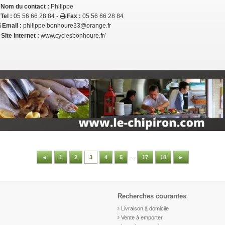
Nom du contact :
Philippe
Tel :
05 56 66 28 84 -
Fax :
05 56 66 28 84
Email :
philippe.bonhoure33@orange.fr
Site internet :
www.cyclesbonhoure.fr/
◄
1
2
3
4
5
...
17
18
►
Recherches courantes
Livraison à domicile
Vente à emporter