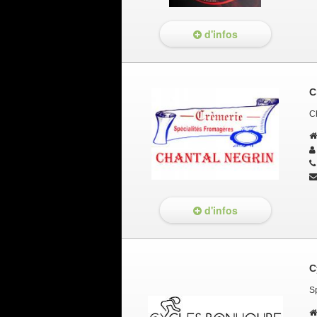
d'infos
C
Ch
d'infos
C
Sp