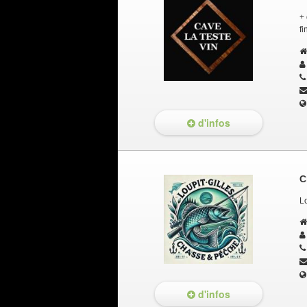
+ 
f
d'infos
C
Lo
d'infos