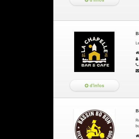
B
L
d'infos
B
R
bu