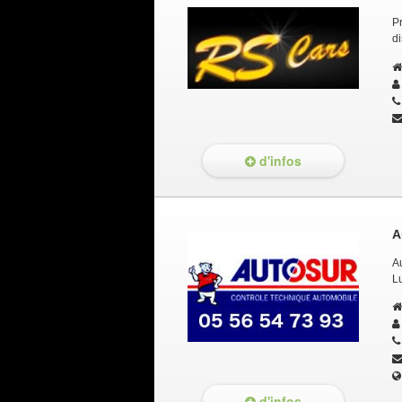
Pr
di
d'infos
A
A
L
d'infos