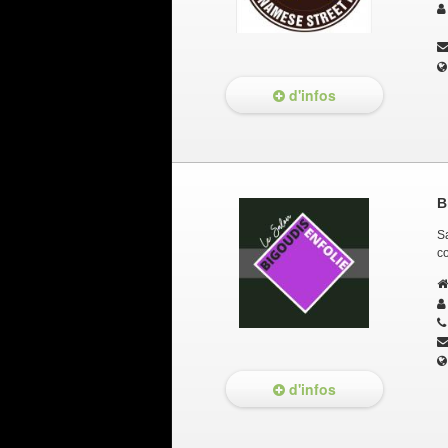
d'infos
B
Sa
c
d'infos