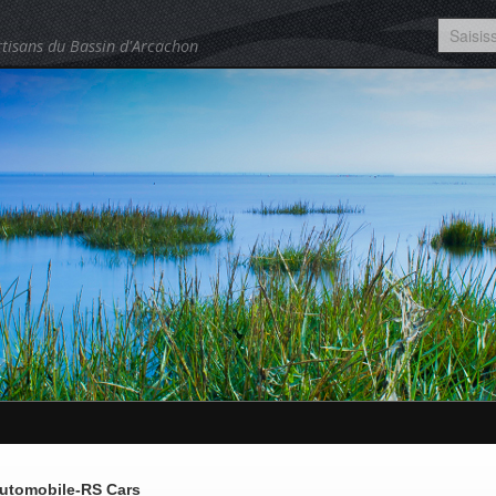
tisans du Bassin d'Arcachon
utomobile-RS Cars