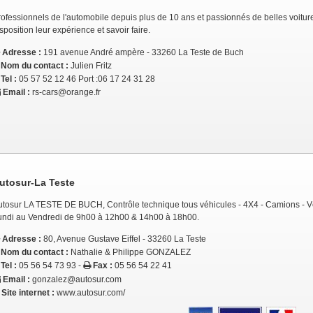
ofessionnels de l'automobile depuis plus de 10 ans et passionnés de belles voitures
sposition leur expérience et savoir faire.
Adresse :
191 avenue André ampère - 33260 La Teste de Buch
Nom du contact :
Julien Fritz
Tel :
05 57 52 12 46 Port :06 17 24 31 28
Email :
rs-cars@orange.fr
utosur-La Teste
utosur LA TESTE DE BUCH, Contrôle technique tous véhicules - 4X4 - Camions - V
undi au Vendredi de 9h00 à 12h00 & 14h00 à 18h00.
Adresse :
80, Avenue Gustave Eiffel - 33260 La Teste
Nom du contact :
Nathalie & Philippe GONZALEZ
Tel :
05 56 54 73 93 -
Fax :
05 56 54 22 41
Email :
gonzalez@autosur.com
Site internet :
www.autosur.com/