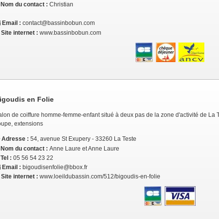
Nom du contact :
Christian
Email :
contact@bassinbobun.com
Site internet :
www.bassinbobun.com
igoudis en Folie
lon de coiffure homme-femme-enfant situé à deux pas de la zone d'activité de La T
oupe, extensions
Adresse :
54, avenue St Exupery - 33260 La Teste
Nom du contact :
Anne Laure et Anne Laure
Tel :
05 56 54 23 22
Email :
bigoudisenfolie@bbox.fr
Site internet :
www.loeildubassin.com/512/bigoudis-en-folie