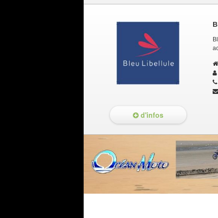
B
Bl
ac
d'infos