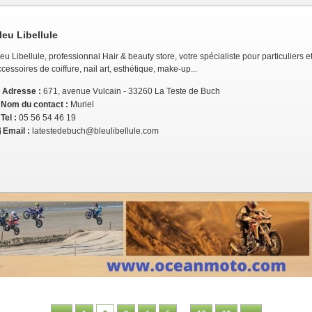
leu Libellule
eu Libellule, professionnal Hair & beauty store, votre spécialiste pour particuliers et
cessoires de coiffure, nail art, esthétique, make-up...
Adresse :
671, avenue Vulcain - 33260 La Teste de Buch
Nom du contact :
Muriel
Tel :
05 56 54 46 19
Email :
latestedebuch@bleulibellule.com