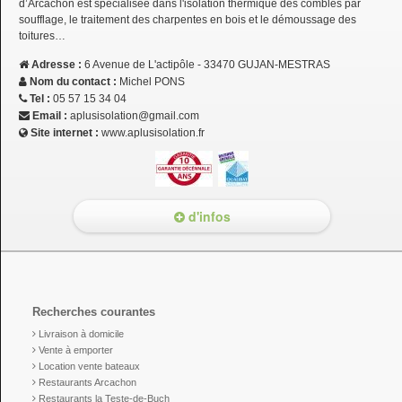
d’Arcachon est spécialisée dans l'isolation thermique des combles par
soufflage, le traitement des charpentes en bois et le démoussage des
toitures…
Adresse :
6 Avenue de L'actipôle - 33470 GUJAN-MESTRAS
Nom du contact :
Michel PONS
Tel :
05 57 15 34 04
Email :
aplusisolation@gmail.com
Site internet :
www.aplusisolation.fr
d'infos
Recherches courantes
Livraison à domicile
Vente à emporter
Location vente bateaux
Restaurants Arcachon
Restaurants la Teste-de-Buch