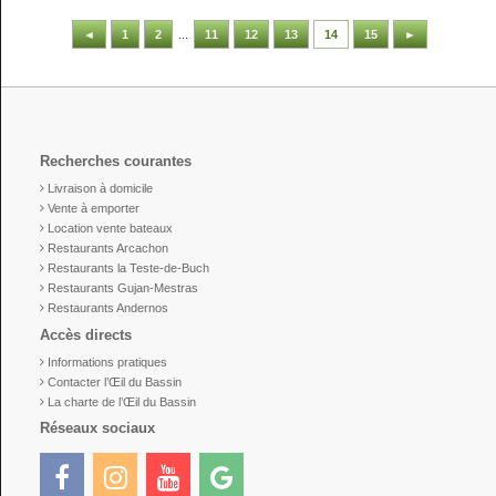
◄
1
2
...
11
12
13
14
15
►
Recherches courantes
Livraison à domicile
Vente à emporter
Location vente bateaux
Restaurants Arcachon
Restaurants la Teste-de-Buch
Restaurants Gujan-Mestras
Restaurants Andernos
Accès directs
Informations pratiques
Contacter l’Œil du Bassin
La charte de l’Œil du Bassin
Réseaux sociaux