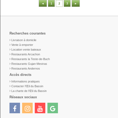
◄
1
2
3
►
Recherches courantes
Livraison à domicile
Vente à emporter
Location vente bateaux
Restaurants Arcachon
Restaurants la Teste-de-Buch
Restaurants Gujan-Mestras
Restaurants Andernos
Accès directs
Informations pratiques
Contacter l’Œil du Bassin
La charte de l’Œil du Bassin
Réseaux sociaux