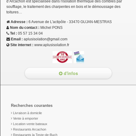
d’Arcachon est spécialisée dans l'isolation thermique des combles par
soufflage, le traitement des charpentes en bois et le démoussage des
toitures…
Adresse :
6 Avenue de L'actipôle - 33470 GUJAN-MESTRAS
Nom du contact :
Michel PONS
Tel :
05 57 15 34 04
Email :
aplusisolation@gmail.com
Site internet :
www.aplusisolation.fr
d'infos
Recherches courantes
Livraison à domicile
Vente à emporter
Location vente bateaux
Restaurants Arcachon
Restaurants la Teste-de-Buch