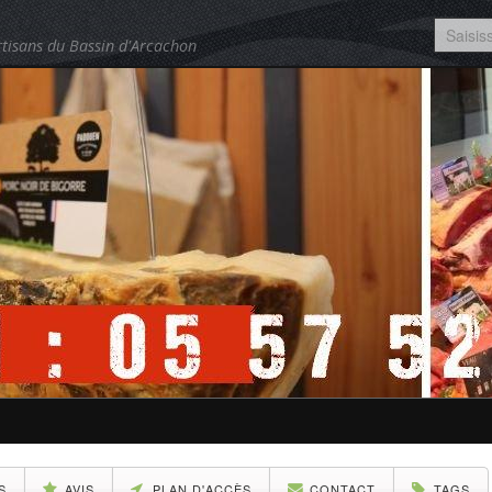
tisans du Bassin d'Arcachon
S
AVIS
PLAN D'ACCÈS
CONTACT
TAGS