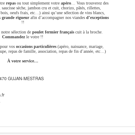
otre
repas
ou tout simplement votre
apéro
… Vous trouverez des
 saucisse sèche, jambon cru et cuit, chorizo, pâtés, rillettes,
ois, oeufs frais, etc…) ainsi qu’une sélection de vins blancs,
us
grande rigueur
afin d’accompagner nos viandes
d’exceptions
!!
 notre sélection de
poulet fermier français
cuit à la broche.
Commandez
le votre !!
 pour vos
occasions particulières
(apéro, naissance, mariage,
upe, repas de famille, association, repas de fin d’année, etc…)
À votre service…
- 33470 GUJAN-MESTRAS
.fr
r