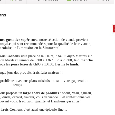
ons
nce gustative supérieure
, notre sélection de viande provient
ançaise
qui sont recommandées pour la
qualité
de leur viande,
arolaise
, la
Limousine
ou la
Simmental
.
Trois Cochons
situé place de la Claire, 33470 Gujan-Mestras sur
e du Mardi au samedi de 8h00 à 13h / 16h à 20h00, le
dimanche
ous les
jours fériés
de 8h00 à 13h30.
Fermé le lundi
.
que jour des produits
frais faits maison
!!
e problème, avec nos
plats cuisinés maison
, vous gagnerai du
temps…
ous propose un
large choix de produits
: boeuf, veau, agneau,
n, dinde, canard, traiteur, colis de viande… et confectionne vos
 devant vous,
tradition
,
qualité
, et
fraîcheur garantie
!
 Trois Cochons
c’est aussi une épicerie fine…