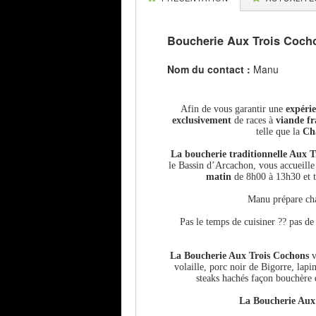
Boucherie Aux Trois Coch
Nom du contact :
Manu
Afin de vous garantir une
expérie
exclusivement
de races à
viande fr
telle que la
Ch
La boucherie traditionnelle Aux 
le Bassin d’Arcachon, vous accueill
matin
de 8h00 à 13h30 et t
Manu prépare cha
Pas le temps de cuisiner ?? pas d
La Boucherie Aux Trois Cochons
v
volaille, porc noir de Bigorre, lapi
steaks hachés façon bouchère
La Boucherie Aux